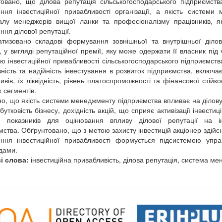
овано, що ділова репутація сільськогосподарського підприємст
ння інвестиційної привабливості організації, а якість системи
алу менеджерів вищої ланки та професіоналізму працівників, 
ння ділової репутації.
тизовано складові формування зовнішньої та внутрішньої ділово
ь, у вигляді репутаційної премії, яку може одержати її власник під
ію інвестиційної привабливості сільськогосподарського підприємст
ність та надійність інвестування в розвиток підприємства, включає
ивів, їх ліквідність, рівень платоспроможності та фінансової стійко
 сегментів.
о, що якість системи менеджменту підприємства впливає на ділову 
бутковість бізнесу, дохідність акцій, що сприяє активізації інвест
 показників для оцінювання впливу ділової репутації на інв
мства. Обґрунтовано, що з метою захисту інвестицій акціонер здійс
ння інвестиційної привабливості формується підсистемою упра
дами.
і слова:
інвестиційна привабливість, ділова репутація, система ме