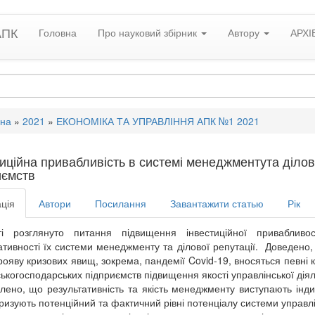
АПК
Головна
Про науковий збірник
Автору
АРХІ
вна
»
2021
»
ЕКОНОМІКА ТА УПРАВЛІННЯ АПК №1 2021
иційна привабливість в системі менеджментута ділов
иємств
ція
Автори
Посилання
Завантажити статью
Рік
ті розглянуто питання підвищення інвестиційної привабливост
ативності їх системи менеджменту та ділової репутації. Доведено
рояву кризових явищ, зокрема, пандемії Covid-19, вносяться певні 
ьськогосподарських підприємств підвищення якості управлінської ді
лено, що результативність та якість менеджменту виступають інд
ризують потенційний та фактичний рівні потенціалу системи управл