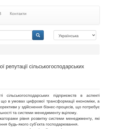
В
Контакти
ої репутації сільськогосподарських
і сільськогосподарських підприємств в аспекті
, що в умовах цифрової трансформації економіки, а
корективи у здійснення бізнес-процесів, що потребує
яльності та системи менеджменту вцілому.
икаторами рівня розвитку системи менеджменту, які
іння будь-якого суб’єкта господарювання.