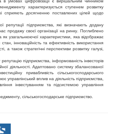
ва в умовах цифровізації є вирішальним чинником
 менеджменту характеризується ступенем розвитку
які сприяють досягненню поставлених цілей щодо
ї репутації підприємства, які визначають додану
 час продажу своєї організації на ринку. Поглиблено
ва як узагальнюючої характеристики, яка відображає
 стан, інноваційність та ефективність використання
сті, а також стратегічні перспективи розвитку галузі,
репутацію підприємства, інформованість інвесторів
иційної діяльності. Адаптовано систему збалансованої
естиційну привабливість сільськогосподарського
нює управлінський вплив на діяльність підприємства,
вління інвестуванням та підсистемою управління
неджменту, сільськогосподарське підприємство.