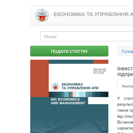
Перейти
ЕКОНОМІКА ТА УПРАВЛІННЯ 
до
основного
матеріалу
Пошукова
форма
Пошук
Ви
ПОДАТИ СТАТТЮ
Голо
є
тут
Інвест
підпр
Анота
У стат
результ
також п
від сіл
Встанов
характе