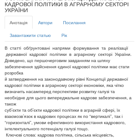
КАДРОВОЇ ПОЛІТИКИ В АГРАРНОМУ СЕКТОРІ
УКРАЇНИ
Анотація
Автори
Посилання
Завантажити статью
Рік
В статті обґрунтовані напрями формування та реалізації
державної кадрової політики в аграрному секторі України.
Доведено, що першочерговим завданням на шляху
забезпечення здійснення єдиної кадрової політики має стати
розробка
й затвердження на законодавчому рівні Концепції державної
кадрової політики в аграрному секторі економіки, яка чітко
визначить насамперед перспективи розвитку галузі та
необхідне для цього випереджальне кадрове забезпечення, а
також
суб’єкти та об’єкти кадрової політики в аграрній сфері, їх
взаємозв’язок в кадрових процесах як по “вертикалі”, так і
“горизонталі”, умови ефективного використання кадрового,
інтелектуального потенціалу галузі тощо.
Ключові слова: кадрова політика, сільська місцевість,