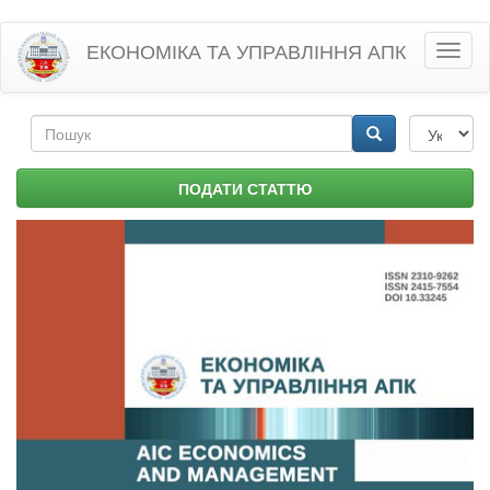
Перейти
ЕКОНОМІКА ТА УПРАВЛІННЯ АПК
Toggl
до
naviga
основного
матеріалу
Пошукова
форма
Пошук
ПОДАТИ СТАТТЮ