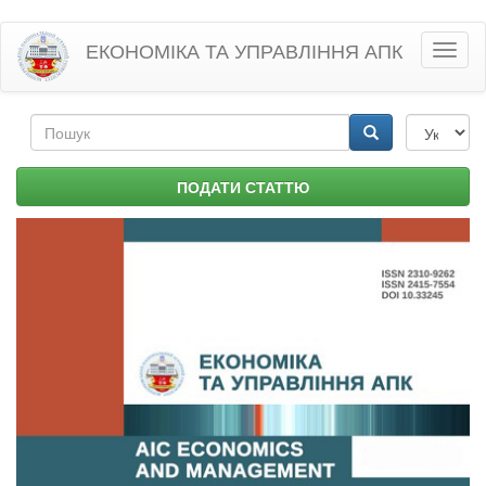
Перейти
ЕКОНОМІКА ТА УПРАВЛІННЯ АПК
Toggl
до
naviga
основного
матеріалу
Пошукова
форма
Пошук
ПОДАТИ СТАТТЮ