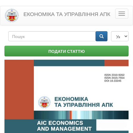
Перейти
ЕКОНОМІКА ТА УПРАВЛІННЯ АПК
Toggl
до
naviga
основного
матеріалу
Пошукова
форма
Пошук
ПОДАТИ СТАТТЮ