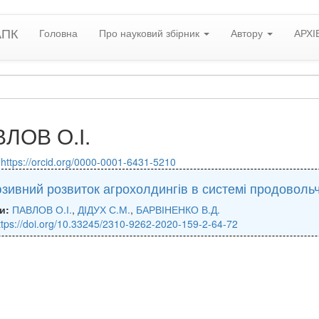
АПК
Головна
Про науковий збірник
Автору
АРХІ
ЛОВ О.І.
:
https://orcid.org/0000-0001-6431-5210
зивний розвиток агрохолдингів в системі продовольч
и:
ПАВЛОВ О.І.
,
ДІДУХ С.М.
,
БАРВІНЕНКО В.Д.
ttps://doi.org/10.33245/2310-9262-2020-159-2-64-72