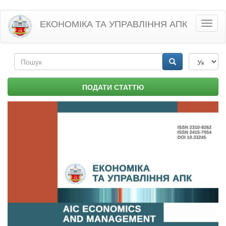
Перейти
ЕКОНОМІКА ТА УПРАВЛІННЯ АПК
Toggl
до
naviga
основного
матеріалу
Пошукова
форма
Пошук
ПОДАТИ СТАТТЮ