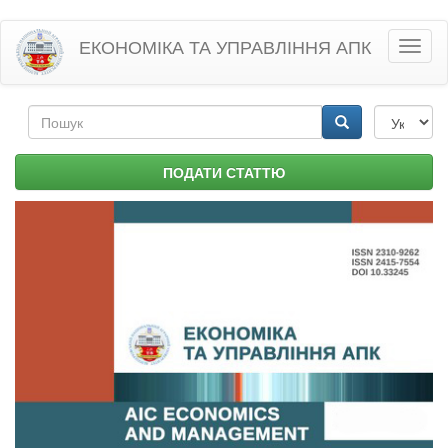
Перейти
ЕКОНОМІКА ТА УПРАВЛІННЯ АПК
Toggl
до
naviga
основного
матеріалу
Пошукова
форма
Пошук
ПОДАТИ СТАТТЮ