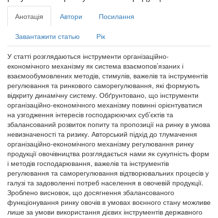
Анотація
Автори
Посилання
Завантажити статью
Рік
У статті розглядаються інструменти організаційно-
економічного механізму як система взаємопов’язаних і
взаємообумовлених методів, стимулів, важелів та інструментів
регулювання та ринкового саморегулювання, які формують
відкриту динамічну систему. Обґрунтовано, що інструменти
організаційно-економічного механізму повинні орієнтуватися
на узгодження інтересів господарюючих суб’єктів та
збалансований розвиток попиту та пропозиції на ринку в умова
невизначеності та ризику. Авторський підхід до тлумачення
організаційно-економічного механізму регулювання ринку
продукції овочівництва розглядається нами як сукупність форм
і методів господарювання, важелів та інструментів
регулювання та саморегулювання відтворювальних процесів у
галузі та задоволенні потреб населення в овочевій продукції.
Зроблено висновок, що досягнення збалансованого
функціонування ринку овочів в умовах воєнного стану можливе
лише за умови використання дієвих інструментів державного