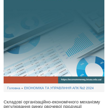
Ви
Головна
»
ЕКОНОМІКА ТА УПРАВЛІННЯ АПК №2 2024
є
тут
Складові організаційно-економічного механізму
регулювання ринку овочевої продукції