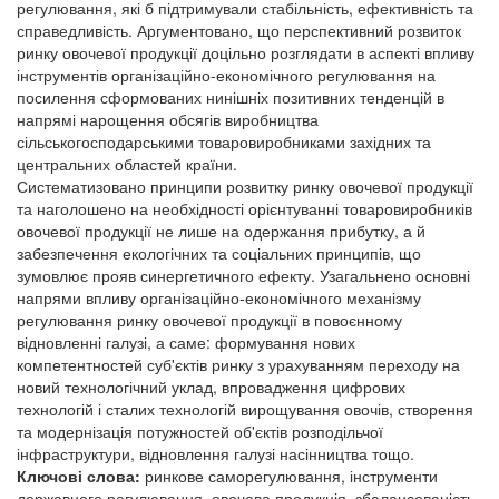
регулювання, які б підтримували стабільність, ефективність та
справедливість. Аргументовано, що перспективний розвиток
ринку овочевої продукції доцільно розглядати в аспекті впливу
інструментів організаційно-економічного регулювання на
посилення сформованих нинішніх позитивних тенденцій в
напрямі нарощення обсягів виробництва
сільськогосподарськими товаровиробниками західних та
центральних областей країни.
Систематизовано принципи розвитку ринку овочевої продукції
та наголошено на необхідності орієнтуванні товаровиробників
овочевої продукції не лише на одержання прибутку, а й
забезпечення екологічних та соціальних принципів, що
зумовлює прояв синергетичного ефекту. Узагальнено основні
напрями впливу організаційно-економічного механізму
регулювання ринку овочевої продукції в повоєнному
відновленні галузі, а саме: формування нових
компетентностей суб'єктів ринку з урахуванням переходу на
новий технологічний уклад, впровадження цифрових
технологій і сталих технологій вирощування овочів, створення
та модернізація потужностей об'єктів розподільчої
інфраструктури, відновлення галузі насінництва тощо.
Ключові слова:
ринкове саморегулювання, інструменти
державного регулювання, овочева продукція, збалансованість