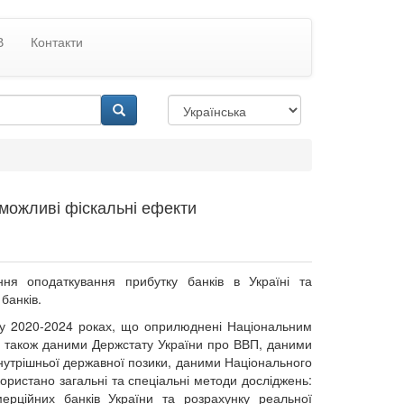
В
Контакти
 можливі фіскальні ефекти
я оподаткування прибутку банків в Україні та
банків.
і у 2020-2024 роках, що оприлюднені Національним
 а також даними Держстату України про ВВП, даними
внутрішньої державної позики, даними Національного
користано загальні та спеціальні методи досліджень:
мерційних банків України та розрахунку реальної