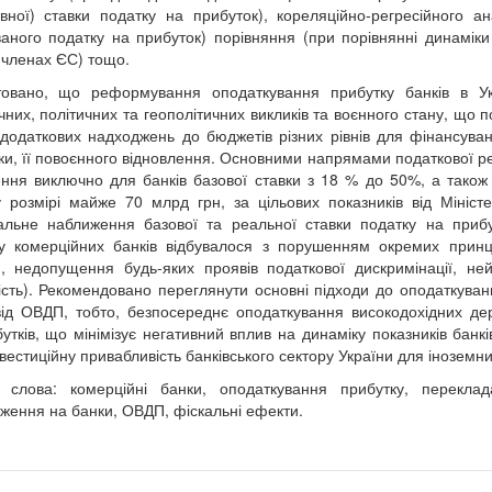
вної) ставки податку на прибуток), кореляційно-регресійного а
аного податку на прибуток) порівняння (при порівнянні динаміки
-членах ЄС) тощо.
товано, що реформування оподаткування прибутку банків в Укр
чних, політичних та геополітичних викликів та воєнного стану, що 
додаткових надходжень до бюджетів різних рівнів для фінансуван
ки, її повоєнного відновлення. Основними напрямами податкової р
ння виключно для банків базової ставки з 18 % до 50%, а також 
 розмірі майже 70 млрд грн, за цільових показників від Міністе
альне наближення базової та реальної ставки податку на приб
у комерційних банків відбувалося з порушенням окремих принцип
, недопущення будь-яких проявів податкової дискримінації, нейт
ість). Рекомендовано переглянути основні підходи до оподаткув
від ОВДП, тобто, безпосереднє оподаткування високодохідних де
утків, що мінімізує негативний вплив на динаміку показників банкі
нвестиційну привабливість банківського сектору України для іноземни
і слова: комерційні банки, оподаткування прибутку, переклад
ження на банки, ОВДП, фіскальні ефекти.