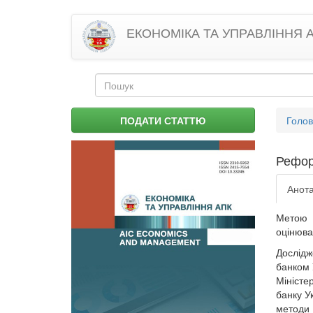
Перейти
ЕКОНОМІКА ТА УПРАВЛІННЯ 
до
основного
матеріалу
Пошукова
форма
Пошук
Ви
ПОДАТИ СТАТТЮ
Голо
є
тут
Рефор
Анота
Метою 
оцінюва
Дослідж
банком 
Міністе
банку У
методи 