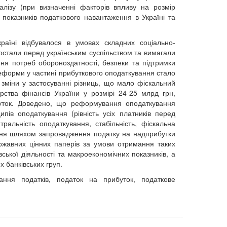
налізу (при визначенні факторів впливу на розмір
 показників податкового навантаження в Україні та
аїні відбувалося в умовах складних соціально-
постали перед українським суспільством та вимагали
ня потреб обороноздатності, безпеки та підтримки
еформи у частині прибуткового оподаткування стало
зміни у застосуванні різниць, що мало фіскальний
рства фінансів України у розмірі 24-25 млрд грн,
уток. Доведено, що реформування оподаткування
ів оподаткування (рівність усіх платників перед
ральність оподаткування, стабільність, фіскальна
ання шляхом запровадження податку на надприбутки
ржавних цінних паперів за умови отримання таких
вської діяльності та макроекономічних показників, а
х банківських груп.
ання податків, податок на прибуток, податкове