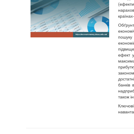
(ефекти
нарахов
країнах
Обґрун
економі
пошуку 
економі
підвище
ефект у
максим
прибутк
законом
достатн
банків 
надприб
також і
Ключов
наванта