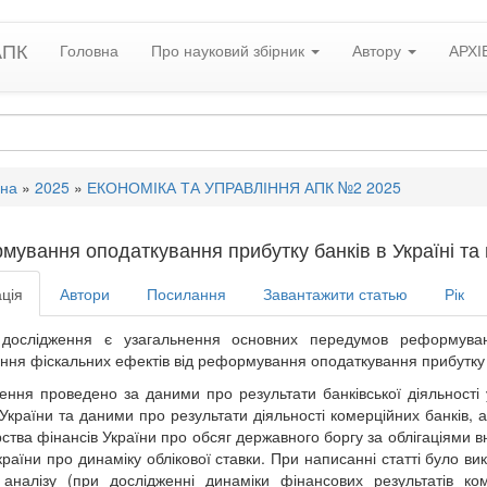
АПК
Головна
Про науковий збірник
Автору
АРХІ
вна
»
2025
»
ЕКОНОМІКА ТА УПРАВЛІННЯ АПК №2 2025
мування оподаткування прибутку банків в Україні та
ція
Автори
Посилання
Завантажити статью
Рік
дослідження є узагальнення основних передумов реформуванн
ння фіскальних ефектів від реформування оподаткування прибутку 
ення проведено за даними про результати банківської діяльност
України та даними про результати діяльності комерційних банків,
рства фінансів України про обсяг державного боргу за облігаціями 
країни про динаміку облікової ставки. При написанні статті було ви
аналізу (при дослідженні динаміки фінансових результатів ко