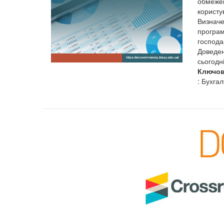
обмежен
користу
Визначе
програм
господа
Доведен
сьогодн
Ключов
: Бухгал