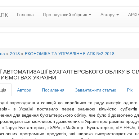
АПК
Головна
Про науковий збірник
Автору
АРХІ
вна
»
2018
»
ЕКОНОМІКА ТА УПРАВЛІННЯ АПК №2 2018
ІЇ АВТОМАТИЗАЦІЇ БУХГАЛТЕРСЬКОГО ОБЛІКУ В 
РИЄМСТВАХ УКРАЇНИ
ція
Автори
Посилання
Завантажити статью
Рік
одні впровадження санкцій до виробника та ряду дилерів одного
терія» в Україні поставило перед значною кількістю суб’єкт
чення для ведення бухгалтерського обліку, яке було б дозволено дл
і розглядаються можливості дозволених в Україні програмних продук
 «Парус-Бухгалтерія», «SAP», «Майстер : Бухгалтерія», «IP-PRO», ї
сновних програмних продуктів, які широко використовуються н