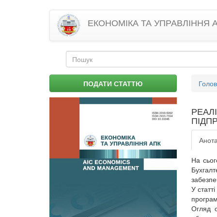
Перейти
ЕКОНОМІКА ТА УПРАВЛІННЯ 
до
основного
матеріалу
Пошукова
форма
Пошук
Ви
ПОДАТИ СТАТТЮ
Голо
є
тут
РЕАЛ
ПІДП
Анота
На сьог
Бухгал
забезпе
У статт
програм
Огляд о