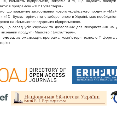
ня, більшість підприємств, зокрема й ті, що надають послуги
ватися програмою «1С: Бухгалтерія».
но, що практичне застосування нового українського продукту «Майс
и «1С: Бухгалтерія», яка є забороненою в Україні, має необхідніст
рства на сільськогосподарських підприємствах.
о, що серед усіх існуючих та дозволених для використання на у
і визнаний продукт «Майстер : Бухгалтерія».
і слова:
автоматизація, програма, комп’ютерні технології, форма о
терія».