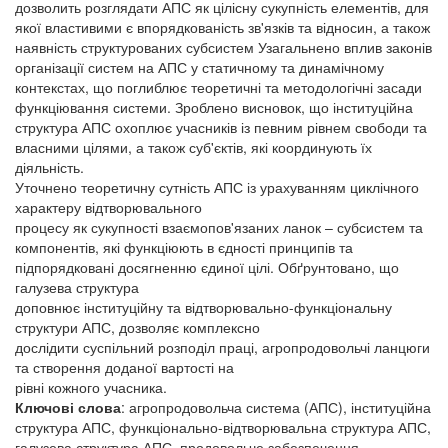
дозволить розглядати АПС як цілісну сукупність елементів, для
якої властивими є впорядкованість зв'язків та відносин, а також
наявність структурованих субсистем Узагальнено вплив законів
організації систем на АПС у статичному та динамічному
контекстах, що поглиблює теоретичні та методологічні засади
функціювання системи. Зроблено висновок, що інституційна
структура АПС охоплює учасників із певним рівнем свободи та
власними цілями, а також суб'єктів, які координують їх
діяльність.
Уточнено теоретичну сутність АПС із урахуванням циклічного
характеру відтворювального
процесу як сукупності взаємопов'язаних ланок – субсистем та
компонентів, які функціюють в єдності принципів та
підпорядковані досягненню єдиної цілі. Обґрунтовано, що
галузева структура
доповнює інституційну та відтворювально-функціональну
структури АПС, дозволяє комплексно
дослідити суспільний розподіл праці, агропродовольчі ланцюги
та створення доданої вартості на
рівні кожного учасника.
Ключові слова
: агропродовольча система (АПС), інституційна
структура АПС, функціонально-відтворювальна структура АПС,
галузева структура АПС, продовольче забезпечення,