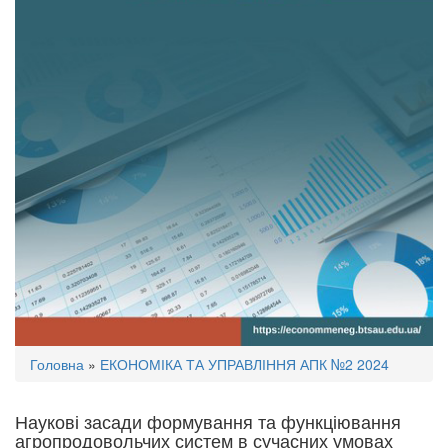
Ви
Головна
»
ЕКОНОМІКА ТА УПРАВЛІННЯ АПК №2 2024
є
тут
Наукові засади формування та функціювання
агропродовольчих систем в сучасних умовах