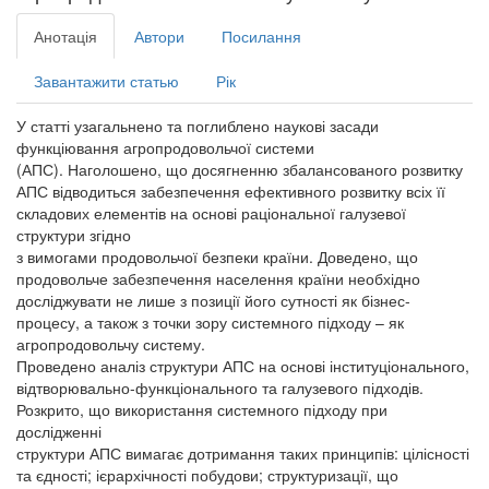
Анотація
Автори
Посилання
Завантажити статью
Рік
У статті узагальнено та поглиблено наукові засади
функціювання агропродовольчої системи
(АПС). Наголошено, що досягненню збалансованого розвитку
АПС відводиться забезпечення ефективного розвитку всіх її
складових елементів на основі раціональної галузевої
структури згідно
з вимогами продовольчої безпеки країни. Доведено, що
продовольче забезпечення населення країни необхідно
досліджувати не лише з позиції його сутності як бізнес-
процесу, а також з точки зору системного підходу – як
агропродовольчу систему.
Проведено аналіз структури АПС на основі інституціонального,
відтворювально-функціонального та галузевого підходів.
Розкрито, що використання системного підходу при
дослідженні
структури АПС вимагає дотримання таких принципів: цілісності
та єдності; ієрархічності побудови; структуризації, що