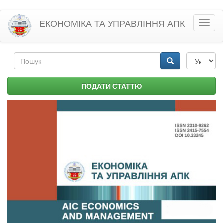
Перейти
ЕКОНОМІКА ТА УПРАВЛІННЯ АПК
Toggl
до
naviga
основного
матеріалу
Пошукова
форма
Пошук
ПОДАТИ СТАТТЮ