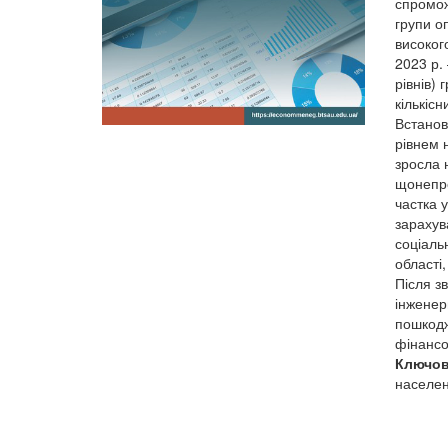
спромож
групи о
високого
2023 р.
рівнів)
кількіс
Встанов
рівнем 
зросла 
щонепро
частка 
зарахув
соціаль
області
Після з
інженер
пошкодж
фінансо
Ключов
населен