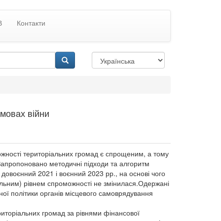
В
Контакти
умовах війни
ожності територіальних громад є спрощеним, а тому
Запропоновано методичні підходи та алгоритм
довоєнний 2021 і воєнний 2023 рр., на основі чого
ільним) рівнем спроможності не змінилася.Одержані
ої політики органів місцевого самоврядування
риторіальних громад за рівнями фінансової