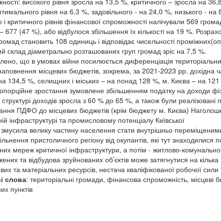
ності: високого рівня зросла на 13,5 %, критичного – зросла на 36
птимального рівня на 6,3 %, задовільного - на 24,0 %, низького - на
 і критичного рівнів фінансової спроможності налічували 569 громад 
 – 677 (47 %), або відбулося збільшення їх кількості на 19 %. Розра
 громад становить 108 одиниць і відповідає чисельності проміжних(оп
ний склад діаметрально розташованих груп громад зріс на 7,5 %.
лено, що в умовах війни посилюється диференціація територіальни
наповнення місцевих бюджетів, зокрема, за 2021-2023 рр. дохідна ч
на 134,5 %, селищних і міських – на понад 128 %, м. Києва – на 121
порційне зростання зумовлене збільшенням податку на доходи фізич
у структурі доходів зросла з 60 % до 65 %, а також були реалізован
ання ПДФО до місцевих бюджетів (крім бюджету м. Києва) Наголошен
ній інфраструктурі та промисловому потенціалу Київської
, змусила велику частину населення стати внутрішньо переміщеними
вільнення пристоличного регіону від окупантів, які тут знаходилися 
них мереж критичної інфраструктури, а потім - житлово-комунальн
ених та відбудова зруйнованих об’єктів може затягнутися на кілька
вих та матеріальних ресурсів, нестача кваліфікованої робочої сили
і слова
: територіальні громади, фінансова спроможність, місцеві 
их пунктів