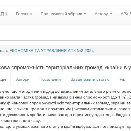
АПК
Головна
Про науковий збірник
Автору
АРХІ
вна
»
ЕКОНОМІКА ТА УПРАВЛІННЯ АПК №2 2024
сова спроможність територіальних громад України в 
ція
Автори
Посилання
Завантажити статью
Рік
лено, що методичний підхід до визначення загального рівня спром
айно мала частка громад з низьким рівнем спроможності (до 1 %). 
нку фінансової спроможності усіх територіальних громад України за 
но, що кількість громад з позитивним (високим,оптимальним, задов
ати дозволяють зробити висновок про ефективну адаптацію бюджетн
кликів воєнного часу.
о, що в умовах воєнного стану в країні відбувалася поляризація те