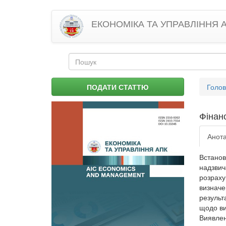
Перейти
ЕКОНОМІКА ТА УПРАВЛІННЯ 
до
основного
матеріалу
Пошукова
форма
Пошук
Ви
ПОДАТИ СТАТТЮ
Голо
є
тут
Фінан
Анота
Встанов
надзвич
розраху
визначе
результ
щодо ви
Виявлен