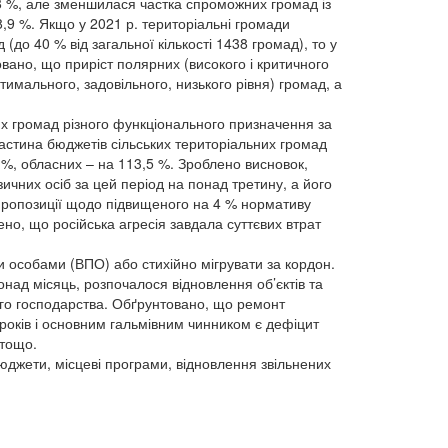
,8 %, але зменшилася частка спроможних громад із
 8,9 %. Якщо у 2021 р. територіальні громади
(до 40 % від загальної кількості 1438 громад), то у
ховано, що приріст полярних (високого і критичного
тимального, задовільного, низького рівня) громад, а
х громад різного функціонального призначення за
астина бюджетів сільських територіальних громад
 %, обласних – на 113,5 %. Зроблено висновок,
них осіб за цей період на понад третину, а його
і пропозиції щодо підвищеного на 4 % нормативу
о, що російська агресія завдала суттєвих втрат
 особами (ВПО) або стихійно мігрувати за кордон.
понад місяць, розпочалося відновлення об’єктів та
ого господарства. Обґрунтовано, що ремонт
 років і основним гальмівним чинником є дефіцит
 тощо.
бюджети, місцеві програми, відновлення звільнених