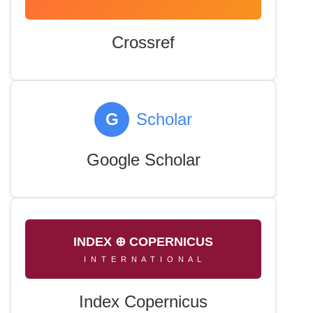
Crossref
G
Scholar
Google Scholar
INDEX ⊕ COPERNICUS
I N T E R N A T I O N A L
Index Copernicus