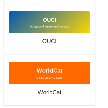
OUCI
Об'єднаний український каталог
OUCI
WorldCat
Global Library Catalog
WorldCat