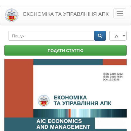
Перейти
ЕКОНОМІКА ТА УПРАВЛІННЯ АПК
Toggl
до
naviga
основного
матеріалу
Пошукова
форма
Пошук
ПОДАТИ СТАТТЮ