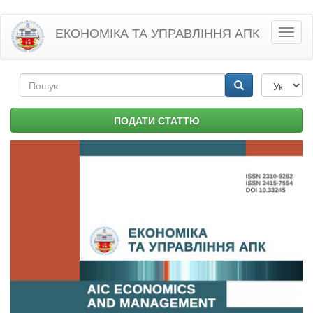
Перейти
ЕКОНОМІКА ТА УПРАВЛІННЯ АПК
Toggl
до
naviga
основного
матеріалу
Пошукова
форма
Пошук
ПОДАТИ СТАТТЮ