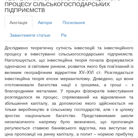
ПРОЦЕСУ CІЛЬСЬКОГОСПОДАРСЬКИХ
ПІДПРИЄМСТВ
Анотація
Автори
Посилання
Завантажити статью
Рік
Досліджено теоретичну сутність інвестицій та інвестиційного
процесу в інвестуванні сільськогосподарських підприємств.
Наголошується, що інвестиційна теорія почала формуватися
одночасно зі світовим ринком, розвиток якого був пов’язаний із
великим географічним відкриттям XV–XVI ст. Розглядається
інвестиційна теорія епохи меркантилізму. Доведено, що вони
ототожнювали багатства нації з грошима, а гроші – з
благородними металами. У працях фізіократів інвестування
розглядалося як процес, спрямований на відновлення та
збільшення капіталу, за допомогою якого здійснюється не
тільки виробництво в сільському господарстві, але і в цілому
зростає національне багатство. Представниками школи
неокласичного напряму було визначено, що пропозиція
регулюється ставкою банківського відсотка, яка виступає як
ціна пропозиції на ринку капіталу, а попит – нормою прибутку