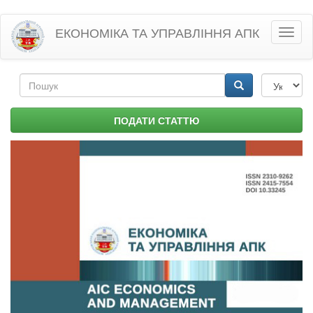
Перейти
ЕКОНОМІКА ТА УПРАВЛІННЯ АПК
Toggl
до
naviga
основного
матеріалу
Пошукова
форма
Пошук
ПОДАТИ СТАТТЮ