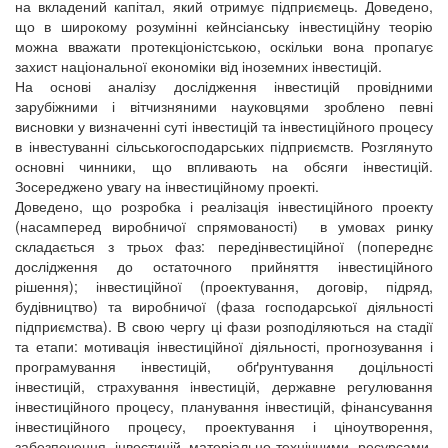
на вкладений капітал, який отримує підприємець. Доведено,
що в широкому розумінні кейнсіанську інвестиційну теорію
можна вважати протекціоністською, оскільки вона пропагує
захист національної економіки від іноземних інвестицій.
На основі аналізу дослідження інвестицій провідними
зарубіжними і вітчизняними науковцями зроблено певні
висновки у визначенні суті інвестицій та інвестиційного процесу
в інвестуванні сільськогосподарських підприємств. Розглянуто
основні чинники, що впливають на обсяги інвестицій.
Зосереджено увагу на інвестиційному проекті.
Доведено, що розробка і реалізація інвестиційного проекту
(насамперед виробничої спрямованості) в умовах ринку
складається з трьох фаз: передінвестиційної (попереднє
дослідження до остаточного прийняття інвестиційного
рішення); інвестиційної (проектування, договір, підряд,
будівництво) та виробничої (фаза господарської діяльності
підприємства). В свою чергу ці фази розподіляються на стадії
та етапи: мотивація інвестиційної діяльності, прогнозування і
програмування інвестицій, обґрунтування доцільності
інвестицій, страхування інвестицій, державне регулювання
інвестиційного процесу, планування інвестицій, фінансування
інвестиційного процесу, проектування і ціноутворення,
забезпечення інвестицій матеріально-технічними ресурсами,