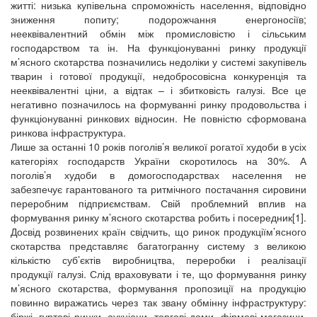
житті: низька купівельна спроможність населення, відповідно
зниження попиту; подорожчання енергоносіїв;
нееквівалентний обмін між промисловістю і сільським
господарством та ін. На функціонуванні ринку продукції
м’ясного скотарства позначились недоліки у системі закупівель
тварин і готової продукції, недобросовісна конкуренція та
нееквівалентні ціни, а відтак – і збитковість галузі. Все це
негативно позначилось на формуванні ринку продовольства і
функціонуванні ринкових відносин. Не повністю сформована
ринкова інфраструктура.
Лише за останні 10 років поголів’я великої рогатої худоби в усіх
категоріях господарств України скоротилось на 30%. А
поголів’я худоби в домогосподарствах населення не
забезпечує гарантованого та ритмічного постачання сировини
переробним підприємствам. Свій проблемний вплив на
формування ринку м’ясного скотарства робить і посередник[1].
Досвід розвинених країн свідчить, що ринок продукціїм’ясного
скотарства представляє багатогранну систему з великою
кількістю суб’єктів виробництва, переробки і реалізації
продукції галузі. Слід враховувати і те, що формування ринку
м’ясного скотарства, формування пропозиції на продукцію
повинно виражатись через так звану обмінну інфраструктуру:
біржі, гуртові ринки, аукціони, торгові доми, фірмові магазини,