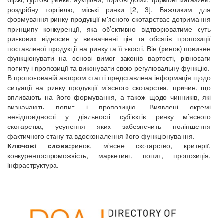
роздрібну торгівлю, міські ринки [2, 3]. Важливим для
формування ринку продукції м’ясного скотарстває дотримання
принципу конкуренції, яка об’єктивно відтворюватиме суть
ринкових відносин у визначенні цін та обсягів пропозиції
поставленої продукції на ринку та її якості. Він (ринок) повинен
функціонувати на основі вимог законів вартості, рівноваги
попиту і пропозиції та виконувати свою регулювальну функцію.
В пропонованій автором статті представлена інформація щодо
ситуації на ринку продукції м’ясного скотарства, причин, що
впливають на його формування, а також щодо чинників, які
визначають попит і пропозицію. Виявлені окремі
невідповідності у діяльності суб’єктів ринку м’ясного
скотарства, усунення яких забезпечить поліпшення
фактичного стану та вдосконалення його функціонування.
Ключові слова:
ринок, м’ясне скотарство, критерії,
конкурентоспроможність, маркетинг, попит, пропозиція,
інфраструктура.