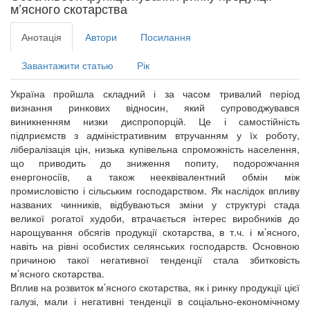
м’ясного скотарства
Анотація
Автори
Посилання
Завантажити статью
Рік
Україна пройшла складний і за часом тривалий період
визнання ринкових відносин, який супроводжувався
виникненням низки диспропорцій. Це і самостійність
підприємств з адміністративним втручанням у їх роботу,
лібералізація цін, низька купівельна спроможність населення,
що приводить до зниження попиту, подорожчання
енергоносіїв, а також нееквівалентний обмін між
промисловістю і сільським господарством. Як наслідок впливу
названих чинників, відбуваються зміни у структурі стада
великої рогатої худоби, втрачається інтерес виробників до
нарощування обсягів продукції скотарства, в т.ч. і м’ясного,
навіть на рівні особистих селянських господарств. Основною
причиною такої негативної тенденції стала збитковість
м’ясного скотарства.
Вплив на розвиток м’ясного скотарства, як і ринку продукції цієї
галузі, мали і негативні тенденції в соціально-економічному