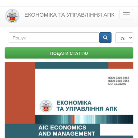
Перейти
ЕКОНОМІКА ТА УПРАВЛІННЯ АПК
Toggl
до
naviga
основного
матеріалу
Пошукова
форма
Пошук
ПОДАТИ СТАТТЮ