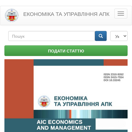
Перейти
ЕКОНОМІКА ТА УПРАВЛІННЯ АПК
Toggl
до
naviga
основного
матеріалу
Пошукова
форма
Пошук
ПОДАТИ СТАТТЮ