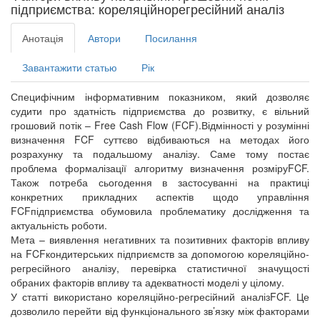
підприємства: кореляційнорегресійний аналіз
Анотація
Автори
Посилання
Завантажити статью
Рік
Специфічним інформативним показником, який дозволяє
судити про здатність підприємства до розвитку, є вільний
грошовий потік – Free Cash Flow (FCF).Відмінності у розумінні
визначення FCF суттєво відбиваються на методах його
розрахунку та подальшому аналізу. Саме тому постає
проблема формалізації алгоритму визначення розміруFCF.
Також потреба сьогодення в застосуванні на практиці
конкретних прикладних аспектів щодо управління
FCFпідприємства обумовила проблематику дослідження та
актуальність роботи.
Мета – виявлення негативних та позитивних факторів впливу
на FCFкондитерських підприємств за допомогою кореляційно-
регресійного аналізу, перевірка статистичної значущості
обраних факторів впливу та адекватності моделі у цілому.
У статті використано кореляційно-регресійний аналізFCF. Це
дозволило перейти від функціонального зв’язку між факторами