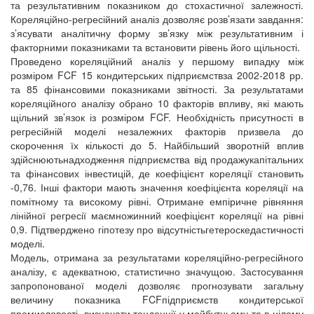
та результативним показником до стохастичної залежності.
Кореляційно-регресійний аналіз дозволяє розв’язати завдання:
з’ясувати аналітичну форму зв’язку між результативним і
факторними показниками та встановити рівень його щільності.
Проведено кореляційний аналіз у першому випадку між
розміром FCF 15 кондитерських підприємствза 2002-2018 рр.
та 85 фінансовими показниками звітності. За результатами
кореляційного аналізу обрано 10 факторів впливу, які мають
щільний зв’язок із розміром FCF. Необхідність присутності в
регресійній моделі незалежних факторів призвела до
скорочення їх кількості до 5. Найбільший зворотній вплив
здійснюютьнадходження підприємства від продажукапітальних
та фінансових інвестицій, де коефіцієнт кореляції становить
-0,76. Інші фактори мають значення коефіцієнта кореляції на
помітному та високому рівні. Отримане емпіричне рівняння
лінійної регресії маємножинний коефіцієнт кореляції на рівні
0,9. Підтверджено гіпотезу про відсутністьгетероскедастичності
моделі.
Модель, отримана за результатами кореляційно-регресійного
аналізу, є адекватною, статистично значущою. Застосування
запропонованої моделі дозволяє прогнозувати загальну
величину показника FCFпідприємств кондитерської
промисловості, визначати тенденції у майбутньому та в цілому