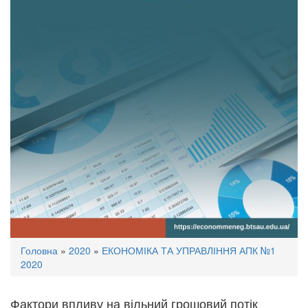
Ви
Головна
»
2020
»
ЕКОНОМІКА ТА УПРАВЛІННЯ АПК №1
є
2020
тут
Фактори впливу на вільний грошовий потік